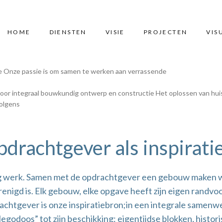
HOME
DIENSTEN
VISIE
PROJECTEN
VIS
e
Onze passie is om samen te werken aan verrassende
voor integraal bouwkundig ontwerp en constructie
Het oplossen van hui
volgens
pdrachtgever als inspirati
g werk. Samen met de opdrachtgever een gebouw maken wa
verenigd is. Elk gebouw, elke opgave heeft zijn eigen ra
achtgever is onze inspiratiebron;in een integrale samenw
legodoos” tot zijn beschikking: eigentijdse blokken, histo