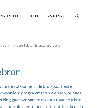
UALISATIES
TEAM
CONTACT
svestingsvraagstukken is onze professie.
ebron
ar de schoonheid, de bruikbaarheid en
ndvoorwaarden: programma van wensen, budget,
erking gaan we samen op zoek naar de juiste
riserende blokken, modernistische blokken, ga