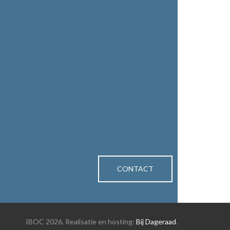
n"
CONTACT
IBOC 2026. Realisatie en hosting:
Bij Dageraad
.