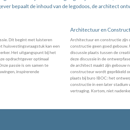
ever bepaalt de inhoud van de legodoos, de architect ontw
Architectuur en Construct
sie. Dit begint met luisteren
Architectuur en constructie zijn
et huisvestingsvraagstuk kan een
constructie geen goed gebouw. U
erker. Het uitgangspunt bij het
discussie plaats tussen de creat
nze opdrachtgever optimaal
deze discussie in de ontwerpfase
Onze passie is om samen te
de architect maakt zijn gebouw n
wingen, inspirerende
constructeur wordt geprikkeld om
plaats bij buro IBOC: het ontwe
constructie in een later stadium 
vertraging. Kortom, niet nadenk
IBOC