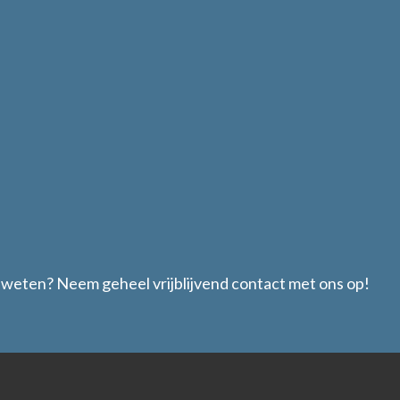
Architect
Maakbare constructies met gezond verstand is mijn streve
ING. RONALD HAANK
Constructeur
weten? Neem geheel vrijblijvend contact met ons op!