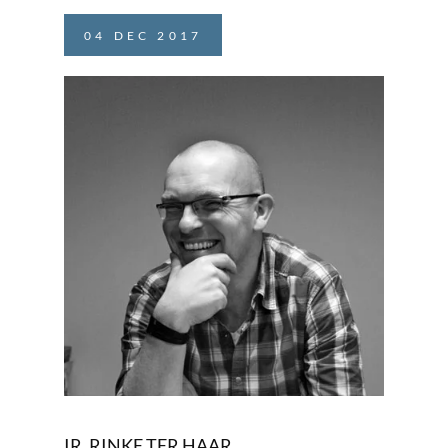
04
DEC
2017
IR. RINKE TER HAAR